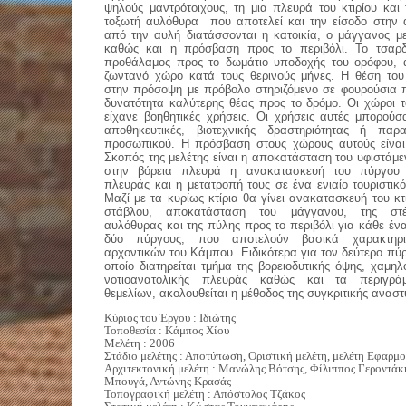
ψηλούς μαντρότοιχους, τη μια πλευρά του κτιρίου και
τοξωτή αυλόθυρα
που αποτελεί και την είσοδο στην
από την αυλή διατάσσονται η κατοικία, ο μάγγανος μ
καθώς και η πρόσβαση προς το περιβόλι. Το τσαρδί
προθάλαμος προς το δωμάτιο υποδοχής του ορόφου, 
ζωντανό χώρο κατά τους θερινούς μήνες. Η θέση του
στην πρόσοψη με πρόβολο στηριζόμενο σε φουρούσια π
δυνατότητα καλύτερης θέας προς το δρόμο. Οι χώροι τ
είχανε βοηθητικές χρήσεις. Οι χρήσεις αυτές μπορούσ
αποθηκευτικές, βιοτεχνικής δραστηριότητας ή παρ
προσωπικού. Η πρόσβαση στους χώρους αυτούς είναι 
Σκοπός της μελέτης είναι η αποκατάσταση του υφιστάμ
στην βόρεια πλευρά η ανακατασκευή του πύργου 
πλευράς και η μετατροπή τους σε ένα ενιαίο τουριστικ
Μαζί με τα κυρίως κτίρια θα γίνει ανακατασκευή του κτ
στάβλου, αποκατάσταση του μάγγανου, της στέ
αυλόθυρας και της πύλης προς το περιβόλι για κάθε έν
δύο πύργους, που αποτελούν βασικά χαρακτηρι
αρχοντικών του Κάμπου. Ειδικότερα για τον δεύτερο πύ
οποίο διατηρείται τμήμα της βορειοδυτικής όψης, χαμηλ
νοτιοανατολικής πλευράς καθώς και τα περιγρά
θεμελίων, ακολουθείται η μέθοδος της συγκριτικής ανασ
Κύριος του Έργου : Ιδιώτης
Τοποθεσία : Κάμπος Χίου
Μελέτη : 2006
Στάδιο μελέτης : Αποτύπωση, Οριστική μελέτη, μελέτη Εφαρμ
Αρχιτεκτονική μελέτη : Μανώλης Βότσης, Φίλιππος Γεροντάκ
Μπουγά, Αντώνης Κρασάς
Τοπογραφική μελέτη : Απόστολος Τζάκος