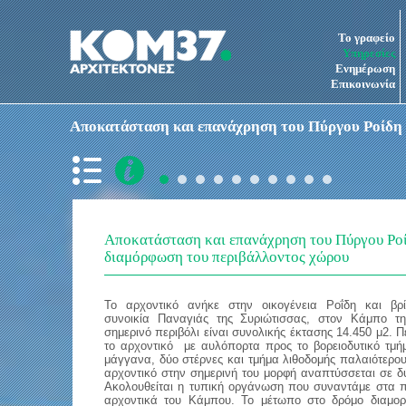
Το γραφείο
Υπηρεσίες
Ενημέρωση
Επικοινωνία
Αποκατάσταση και επανάχρηση του Πύργου Ροίδη 
Αποκατάσταση και επανάχρηση του Πύργου Ροί
διαμόρφωση του περιβάλλοντος χώρου
Το αρχοντικό ανήκε στην οικογένεια Ροΐδη και βρί
συνοικία Παναγιάς της Συριώτισσας, στον Κάμπο τη
σημερινό περιβόλι είναι συνολικής έκτασης 14.450 μ2. Π
το αρχοντικό
με αυλόπορτα προς το βορειοδυτικό τμή
μάγγανα, δύο στέρνες και τμήμα λιθοδομής παλαιότερου 
αρχοντικό στην σημερινή του μορφή αναπτύσσεται σε δ
Ακολουθείται η τυπική οργάνωση που συναντάμε στα 
αρχοντικά του Κάμπου. Το μέτωπο στο δρόμο διαμορ