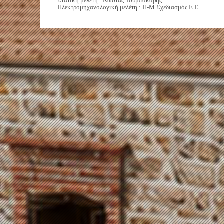
Στατική μελέτη : Κώστας Τουμπακάρης
Ηλεκτρομηχανολογική μελέτη : Η-Μ Σχεδιασμός Ε.Ε.