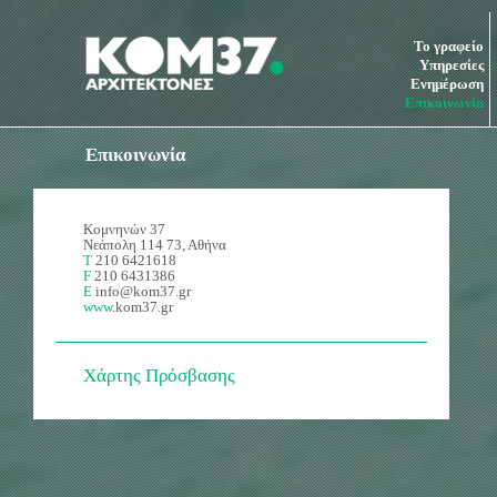
Το γραφείο
Υπηρεσίες
Ενημέρωση
Επικοινωνία
Επικοινωνία
Κομνηνών 37
Νεάπολη 114 73, Αθήνα
Τ
210 6421618
F
210 6431386
Ε
info@kom37.gr
www
.kom37.gr
Χάρτης Πρόσβασης