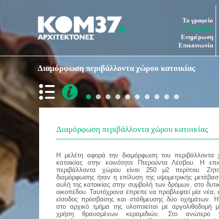
Το γραφείο
Υπηρεσίες
Ενημέρωση
Επικοινωνία
Διαμόρφωση περιβάλλοντα χώρου κατοικίας
Διαμόρφωση περιβάλλοντα χώρου κατοικίας
Η μελέτη αφορά την διαμόρφωση του περιβάλλοντα 
κατοικίας στην κοινότητα Πτερούντα Λέσβου. Η επι
περιβάλλοντα χώρου είναι 250 μ2 περίπου. Ζητ
διαμόρφωσης ήταν η επίλυση της υψομετρικής μετάβα
αυλή της κατοικίας στην συμβολή των δρόμων, στο δυτι
οικοπέδου. Ταυτόχρονα έπρεπε να προβλεφτεί μία νέα, 
είσοδος πρόσβασης και στάθμευσης δύο οχημάτων. Η
στο αρχικό τμήμα της υλοποιείται με αργολιθοδομή 
χρήση θραυσμένων κεραμιδιών. Στο ανώτερο 