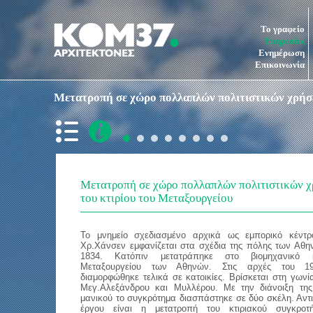
Το γραφείο
Υπηρεσίες
Ενημέρωση
Επικοινωνία
Μετατροπή σε χώρο πολλαπλών πολιτιστικών χρήσ
Μετατροπή σε χώρο πολλαπλών πολιτιστικών 
του κτιρίου του Μεταξουργείου
Το μνημείο σχεδιασμένο αρχικά ως εμπορικό κέντ
Χρ.Χάνσεν εμφανίζεται στα σχέδια της πόλης των Αθ
1834. Κατόπιν μετατράπηκε στο βιομηχανικό κ
Μεταξουργείου των Αθηνών. Στις αρχές του 1
διαμορφώθηκε τελικά σε κατοικίες. Βρίσκεται στη γων
Μεγ.Αλεξάνδρου και Μυλλέρου. Με την διάνοιξη της
μανικού το συγκρότημα διασπάστηκε σε δύο σκέλη.
Αντ
έργου είναι η
μετατροπή του κτιριακού συγ­κρο­τ