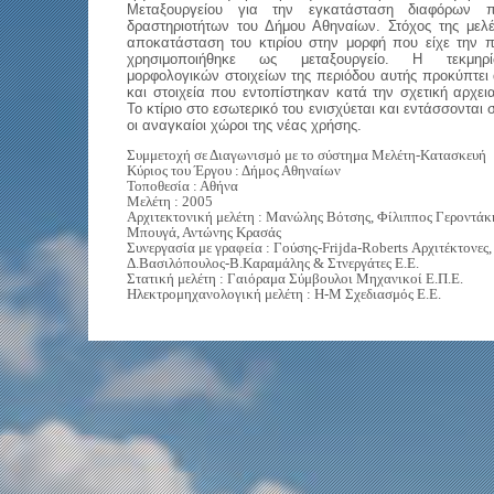
Μεταξουργείου για την εγκατάσταση διαφόρων πο
δραστηριο­τή­των του Δήμου Αθηναίων. Στόχος της μελέ
αποκατάσταση του κτιρίου στην μορφή που είχε την 
χρησιμοποιήθηκε ως μεταξουργείο. Η τεκμη
μορφολογικών στοιχείων της περιόδου αυτής προκύπτει
και στοιχεία που εντοπίστηκαν κατά την σχετική αρχει
Το κτίριο στο εσωτερικό του ενισχύεται και εντάσσονται 
οι αναγκαίοι χώροι της νέας χρήσης.
Συμμετοχή σε Διαγωνισμό με το σύστημα Μελέτη-Κατασκευή
Κύριος του Έργου : Δήμος Αθηναίων
Τοποθεσία : Αθήνα
Μελέτη : 2005
Αρχιτεκτονική μελέτη : Μανώλης Βότσης, Φίλιππος Γεροντάκ
Μπουγά, Αντώνης Κρασάς
Συνεργασία με γραφεία : Γούσης-Frijda-Roberts Αρχιτέκτονες,
Δ.Βασιλόπουλος-Β.Καραμάλης & Στνεργάτες Ε.Ε.
Στατική μελέτη : Γαιόραμα Σύμβουλοι Μηχανικοί Ε.Π.Ε.
Ηλεκτρομηχανολογική μελέτη : Η-Μ Σχεδιασμός Ε.Ε.