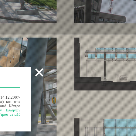
×
ς
14.12.2007-
ς) και στις
ιακό Κέντρο
ων Ελλήνων
στρου μεταξύ