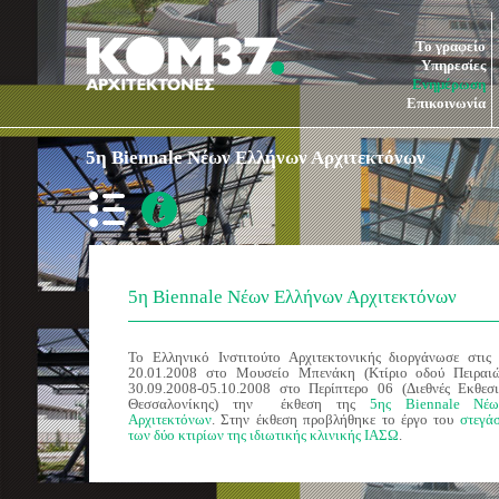
Το γραφείο
Υπηρεσίες
Ενημέρωση
Επικοινωνία
5η Biennale Νέων Ελλήνων Αρχιτεκτόνων
5η Biennale Νέων Ελλήνων Αρχιτεκτόνων
Το Ελληνικό Ινστιτούτο Αρχιτεκτονικής διοργάνωσε στι
20.01.2008
στο Μουσείο Μπενάκη (Κτίριο οδού Πειραιώ
30.09.2008-05.10.2008 στο
Περίπτερο 06 (Διεθνές Εκθεσ
Θεσσαλονίκης)
την έκθεση της
5ης Biennale Νέ
Αρχιτεκτόνων
. Στην έκθεση προβλήθηκε το έργο του
στεγά
των δύο κτιρίων της ιδιωτικής κλινικής ΙΑΣΩ
.